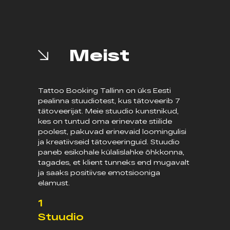
Meist
Tattoo Booking Tallinn on üks Eesti
pealinna stuudiotest, kus tätoveerib 7
tätoveerijat. Meie stuudio kunstnikud,
kes on tuntud oma erinevate stiilide
poolest, pakuvad erinevaid loomingulisi
ja kreatiivseid tätoveeringuid. Stuudio
paneb esikohale külalislahke õhkkonna,
tagades, et klient tunneks end mugavalt
ja saaks positiivse emotsiooniga
elamust.
1
Stuudio