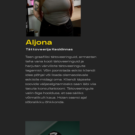
Aljona
Tättoveerija Kesklinnas
Teen graafilisi tätoveeringuid, armastan
teha vana kooli tätoveeringuid ja
harjutan värviliste tätoveeringute
tegemist. Võin joonistada eskiisi kliendi
idee põhjal või lisada olemasolevale
eskiisile midagi oma. Kliendi täpsete
soovide väljaselgitamiseks saan läbi viia
tasuta konsultatsiooni. Tätoveeringule
valin õige hoolduse, et see säiliks
võimalikult kaua. Hoian seansi ajal
sõbralikku õhkkonda.