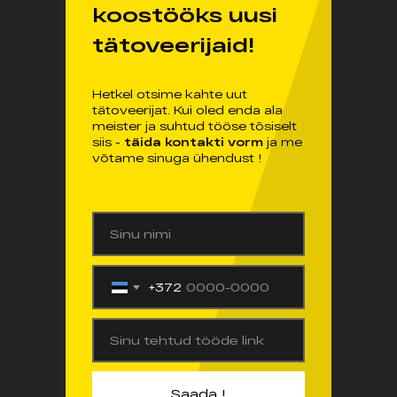
koostööks uusi
tätoveerijaid!
Hetkel otsime kahte uut
tätoveerijat. Kui oled enda ala
meister ja suhtud tööse tõsiselt
siis -
täida kontakti vorm
ja me
võtame sinuga ühendust !
Sinu nimi
+372
Sinu tehtud tööde link
Saada !