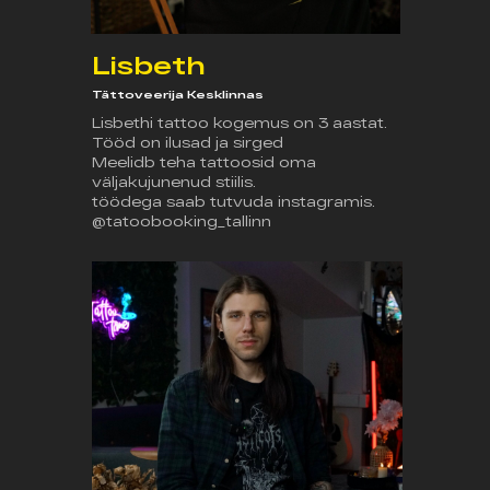
Lisbeth
Tättoveerija Kesklinnas
Lisbethi tattoo kogemus on 3 aastat.
Tööd on ilusad ja sirged
Meelidb teha tattoosid oma
väljakujunenud stiilis.
töödega saab tutvuda instagramis.
@tatoobooking_tallinn