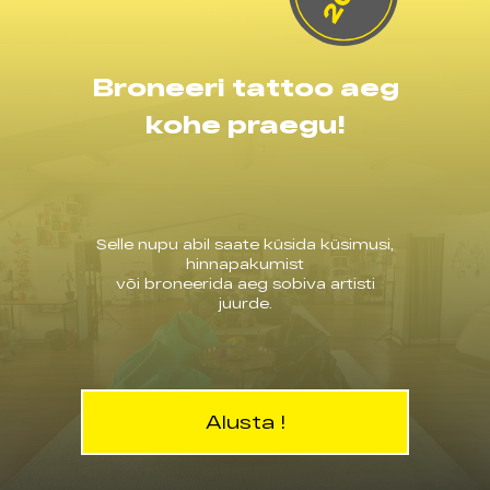
Broneeri tattoo aeg
kohe praegu!
Selle nupu abil saate küsida küsimusi,
hinnapakumist
või broneerida aeg sobiva artisti
juurde.
Alusta !