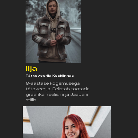
Ilja
Tättoveerija Kesklinnas
8-aastase kogemusega
tätoveerija. Eelistab töötada
graafika, realismi ja Jaapani
stiilis.