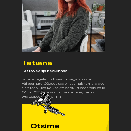
Tatiana
Tättoveerija Kesklinnas
Tatiana tegeleb tätoveerimisega 2 aastat
Väiksemate töödega saab ilusti hakkama ja aeg
ajalt teeb juba ka keskmise suurusega töid ca 15-
20cm. Töödega saab tutvuda instagramis.
@tatoobooking_tallinn
Otsime